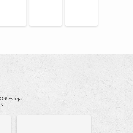
R! Esteja
s.